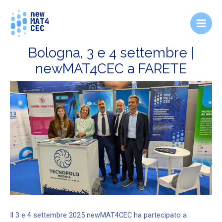
Vai
Navigazione
Main
al
articoli
Men
contenuto
Bologna, 3 e 4 settembre |
newMAT4CEC a FARETE
Il 3 e 4 settembre 2025 newMAT4CEC ha partecipato a